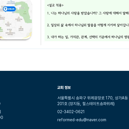
교회 정보
서울특별시 송파구 위례광장로 170, 상가A동
0
201호 (장지동, 힐스테이트송파위례)
회
02-3402-0621
00
reformed-edu@naver.com