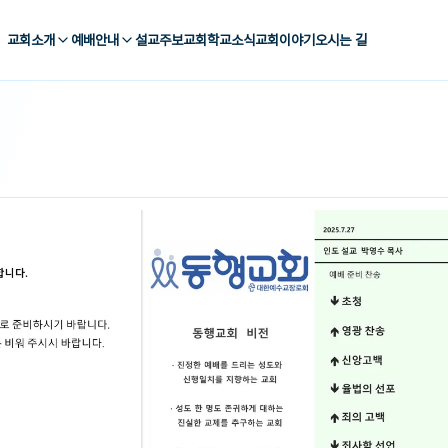
교회소개
예배안내
설교
주보
교회학교
소식
교회이야기
오시는 길