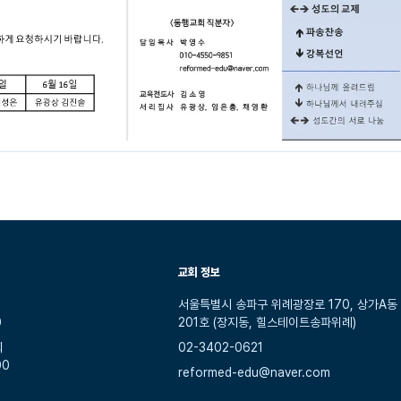
교회 정보
서울특별시 송파구 위례광장로 170, 상가A동
0
201호 (장지동, 힐스테이트송파위례)
회
02-3402-0621
00
reformed-edu@naver.com