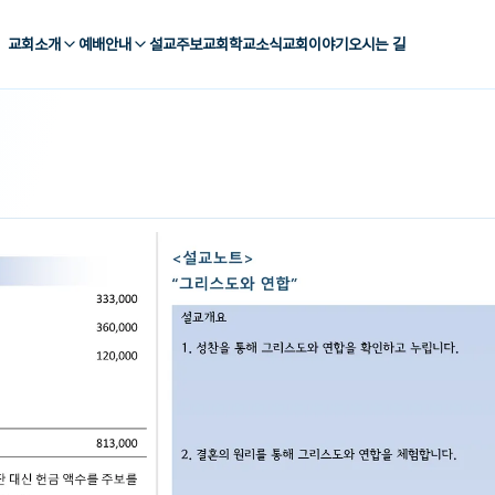
교회소개
예배안내
설교
주보
교회학교
소식
교회이야기
오시는 길