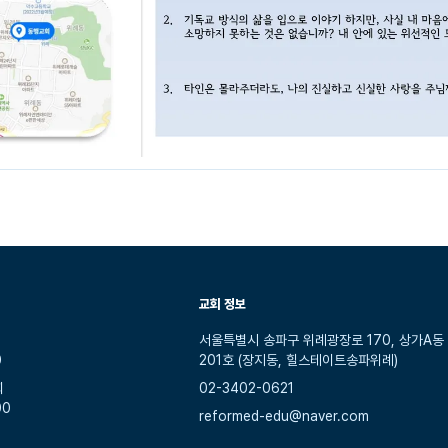
교회 정보
서울특별시 송파구 위례광장로 170, 상가A동
0
201호 (장지동, 힐스테이트송파위례)
회
02-3402-0621
00
reformed-edu@naver.com