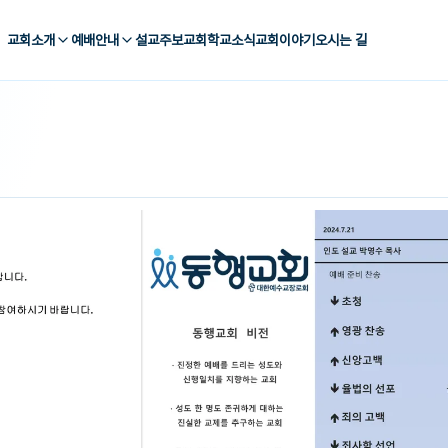
교회소개
예배안내
설교
주보
교회학교
소식
교회이야기
오시는 길