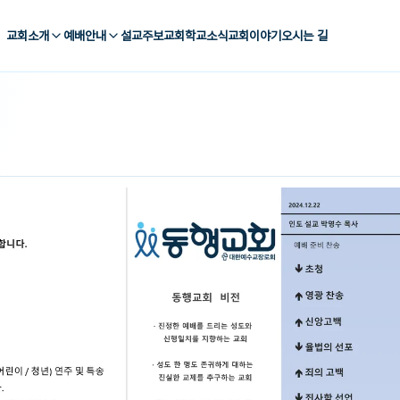
교회소개
예배안내
설교
주보
교회학교
소식
교회이야기
오시는 길