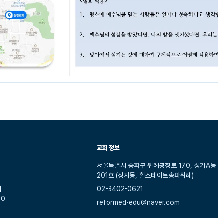
교회 정보
서울특별시 송파구 위례광장로 170, 상가A동
0
201호 (장지동, 힐스테이트송파위례)
회
02-3402-0621
00
reformed-edu@naver.com