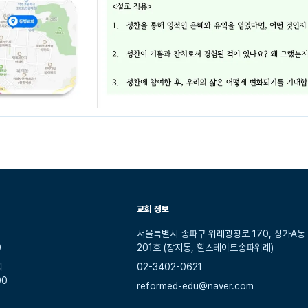
교회 정보
서울특별시 송파구 위례광장로 170, 상가A동
0
201호 (장지동, 힐스테이트송파위례)
회
02-3402-0621
00
reformed-edu@naver.com