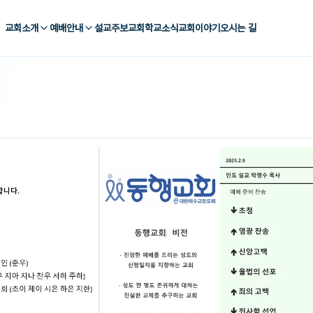
교회소개
예배안내
설교
주보
교회학교
소식
교회이야기
오시는 길