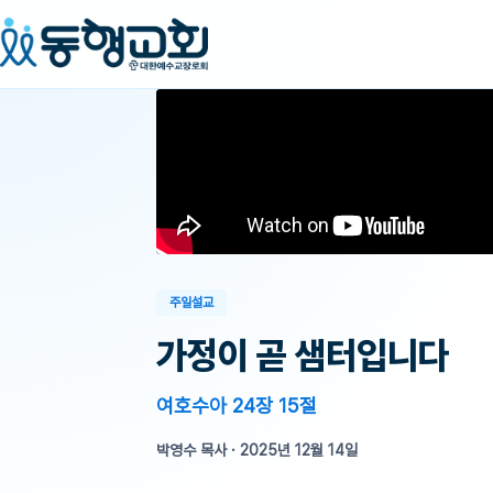
주일설교
가정이 곧 샘터입니다
여호수아 24장 15절
박영수 목사
·
2025년 12월 14일