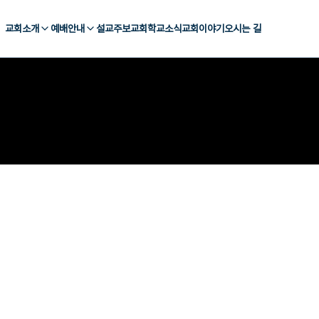
교회소개
예배안내
설교
주보
교회학교
소식
교회이야기
오시는 길