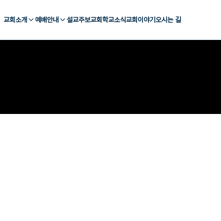
교회소개
예배안내
설교
주보
교회학교
소식
교회이야기
오시는 길