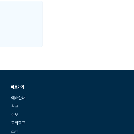
바로가기
예배안내
설교
주보
교회학교
소식