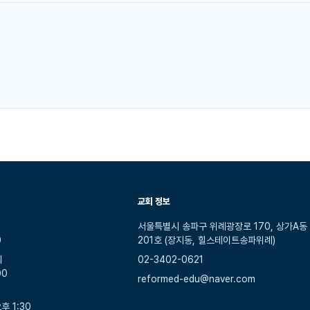
교회 정보
서울특별시 송파구 위례광장로 170, 상가A동
0
201호 (장지동, 힐스테이트송파위례)
회
02-3402-0621
00
reformed-edu@naver.com
후 1:30