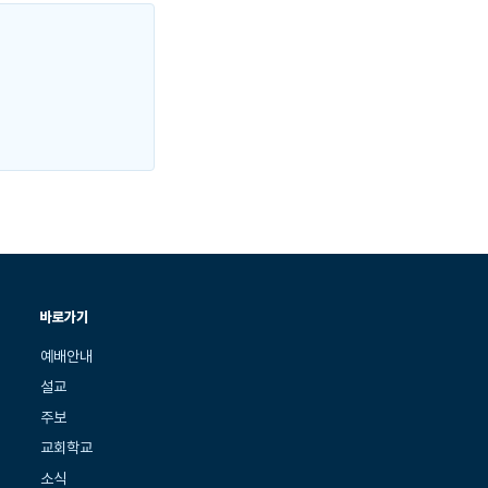
바로가기
예배안내
설교
주보
교회학교
소식