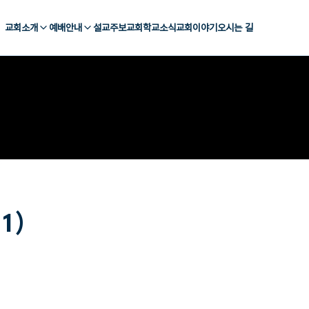
교회소개
예배안내
설교
주보
교회학교
소식
교회이야기
오시는 길
1)