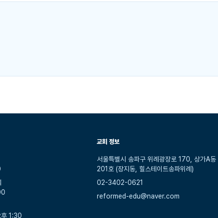
교회 정보
서울특별시 송파구 위례광장로 170, 상가A동
0
201호 (장지동, 힐스테이트송파위례)
회
02-3402-0621
00
reformed-edu@naver.com
후 1:30