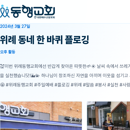
2024년 3월 27일
위례 동네 한 바퀴 플로깅
오후 활동
💒이번 위례동행교회에선 반갑게 찾아온 따뜻한🌱☀ 날씨 속에서 쓰레기를
을 실천했습니닷!🐳💫 하나님이 창조하신 자연을 아끼며 이웃을 섬기고
🤩 #위례동행교회 #주일예배 #플로깅 #위례 #말씀 #봉사 #실천 #사