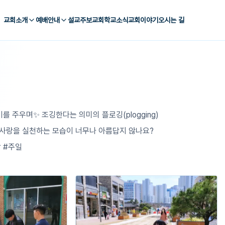
교회소개
예배안내
설교
주보
교회학교
소식
교회이야기
오시는 길
 주우며✨ 조깅한다는 의미의 플로깅(plogging)
 사랑을 실천하는 모습이 너무나 아름답지 않나요?
랑 #주일