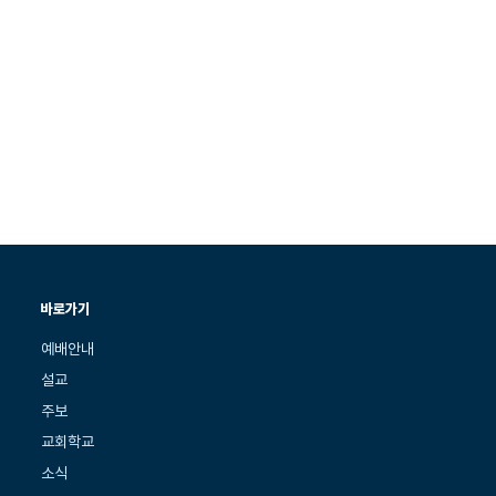
바로가기
예배안내
설교
주보
교회학교
소식