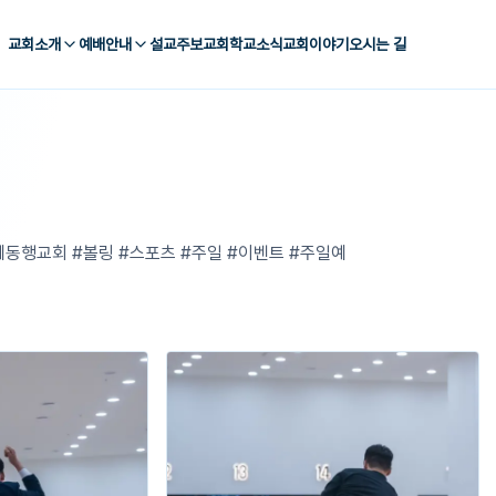
교회소개
예배안내
설교
주보
교회학교
소식
교회이야기
오시는 길
 #위례동행교회 #볼링 #스포츠 #주일 #이벤트 #주일예