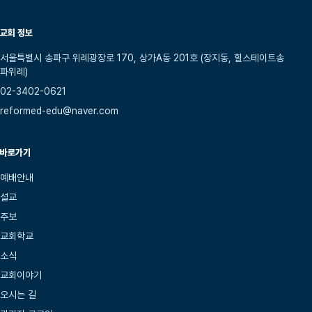
교회 정보
서울특별시 송파구 위례광장로 170, 상가A동 201호 (장지동, 힐스테이트송
파위례)
02-3402-0621
reformed-edu@naver.com
바로가기
예배안내
설교
주보
교회학교
소식
교회이야기
오시는 길